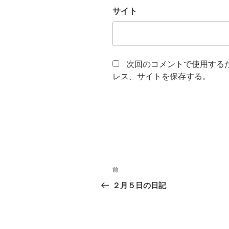
サイト
次回のコメントで使用する
レス、サイトを保存する。
投
前
過
稿
去
２月５日の日記
の
ナ
投
ビ
稿