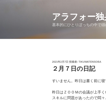
コ
ン
アラフォー独
テ
ン
基本的にひとりぼっちの中で頭
ツ
へ
ス
キ
ッ
プ
投
2021年2月7日
投稿者:
TIKUWATENSOBA
稿
２月７日の日記
日:
すいません。昨日は書く前に寝
昨日はＺＯＯＭの会議が上手く
スキルに問題があったので悶々